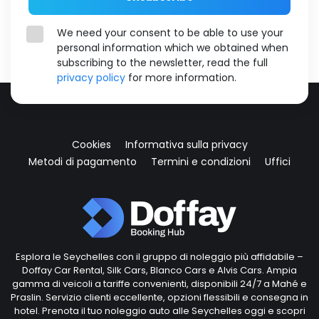
We need your consent to be able to use your
personal information which we obtained when
subscribing to the newsletter, read the full
privacy policy
for more information.
Cookies
Informativa sulla privacy
Metodi di pagamento
Termini e condizioni
Uffici
Esplora le Seychelles con il gruppo di noleggio più affidabile –
Doffay Car Rental, Silk Cars, Blanco Cars e Alvis Cars. Ampia
gamma di veicoli a tariffe convenienti, disponibili 24/7 a Mahé e
Praslin. Servizio clienti eccellente, opzioni flessibili e consegna in
hotel. Prenota il tuo noleggio auto alle Seychelles oggi e scopri