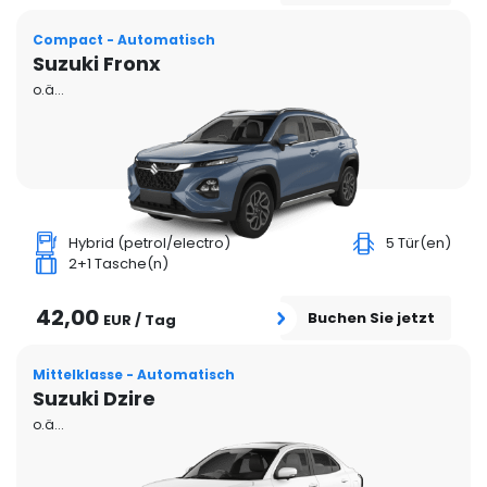
Compact - Automatisch
Suzuki Fronx
o.ä...
Hybrid (petrol/electro)
5 Tür(en)
2+1 Tasche(n)
42,00
Buchen Sie jetzt
EUR / Tag
Mittelklasse - Automatisch
Suzuki Dzire
o.ä...