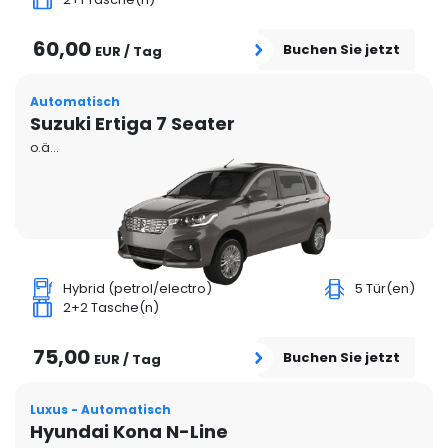
60,00
Buchen Sie jetzt
EUR / Tag
Automatisch
Suzuki Ertiga 7 Seater
o.ä...
Hybrid (petrol/electro)
5 Tür(en)
2+2 Tasche(n)
75,00
Buchen Sie jetzt
EUR / Tag
Luxus - Automatisch
Hyundai Kona N-Line