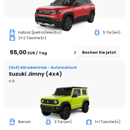
Hybrid (petrol/electro)
5 Tür(en)
2+2 Tasche(n)
55,00
Buchen Sie jetzt
EUR / Tag
(4x4) Allradantrieb - Automatisch
Suzuki Jimny (4x4)
o.ä...
Benzin
3 Tür(en)
1+1 Tasche(n)