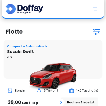
Flotte
Compact - Automatisch
Suzuki Swift
o.ä...
Benzin
5 Tür(en)
1+2 Tasche(n)
39,00
Buchen Sie jetzt
EUR / Tag