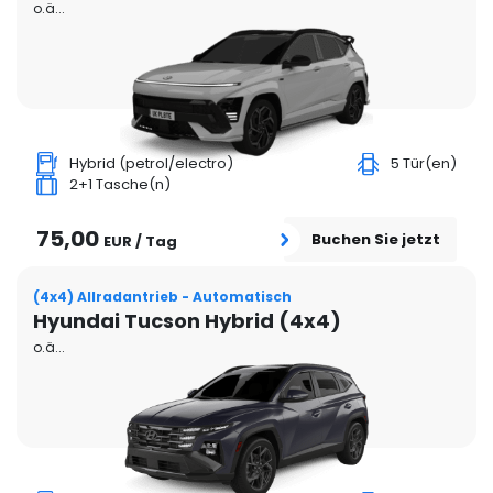
o.ä...
Hybrid (petrol/electro)
5 Tür(en)
2+1 Tasche(n)
75,00
Buchen Sie jetzt
EUR / Tag
(4x4) Allradantrieb - Automatisch
Hyundai Tucson Hybrid (4x4)
o.ä...