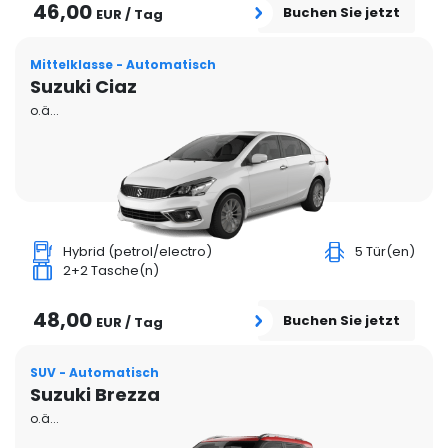
46,00
Buchen Sie jetzt
EUR / Tag
Mittelklasse - Automatisch
Suzuki Ciaz
o.ä...
Hybrid (petrol/electro)
5 Tür(en)
2+2 Tasche(n)
48,00
Buchen Sie jetzt
EUR / Tag
SUV - Automatisch
Suzuki Brezza
o.ä...