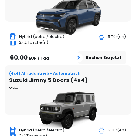
Hybrid (petrol/electro)
5 Tür(en)
2+2 Tasche(n)
60,00
Buchen Sie jetzt
EUR / Tag
(4x4) Allradantrieb - Automatisch
Suzuki Jimny 5 Doors (4x4)
o.ä...
Hybrid (petrol/electro)
5 Tür(en)
2+1 Tasche(n)