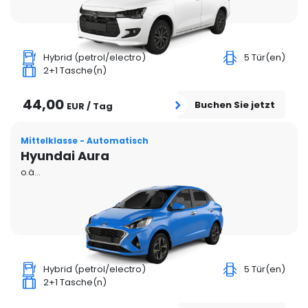
Hybrid (petrol/electro)
5 Tür(en)
2+1 Tasche(n)
44,00
Buchen Sie jetzt
EUR / Tag
Mittelklasse - Automatisch
Hyundai Aura
o.ä...
Hybrid (petrol/electro)
5 Tür(en)
2+1 Tasche(n)