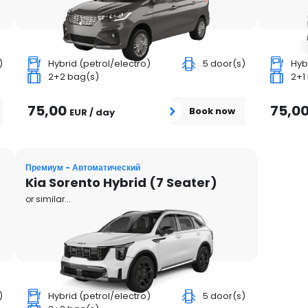
)
Hybrid (petrol/electro)
5 door(s)
Hyb
2+2 bag(s)
2+1
75,00
75,0
Book now
EUR / day
Премиум - Автоматический
Kia Sorento Hybrid (7 Seater)
or similar...
)
Hybrid (petrol/electro)
5 door(s)