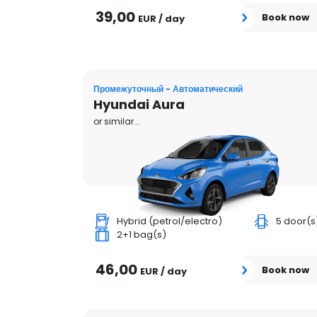
39,00
Book now
EUR / day
Промежуточный - Автоматический
Hyundai Aura
or similar...
Hybrid (petrol/electro)
5 door(s
2+1 bag(s)
46,00
Book now
EUR / day