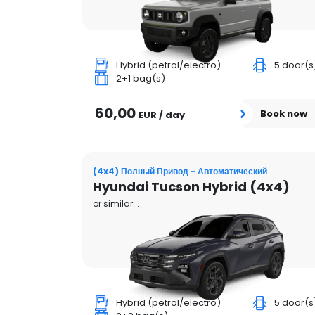
Hybrid (petrol/electro)
5 door(s
2+1 bag(s)
60,00
Book now
EUR / day
(4x4) Полный Привод - Автоматический
Hyundai Tucson Hybrid (4x4)
or similar...
Hybrid (petrol/electro)
5 door(s