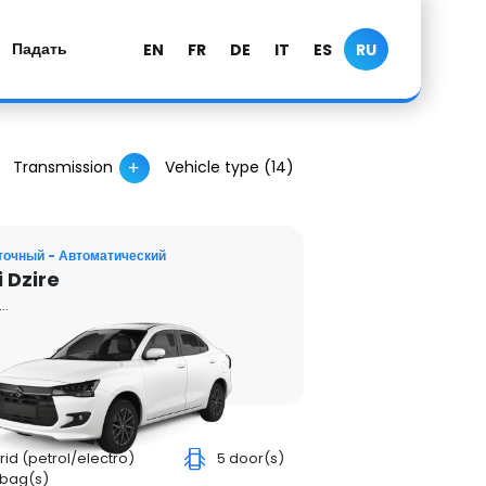
Падать
EN
FR
DE
IT
ES
RU
Transmission
Vehicle type (
14
)
очный - Автоматический
 Dzire
..
rid (petrol/electro)
5 door(s)
 bag(s)