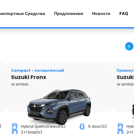
анспортные Средства
Предложения
Новости
FAQ
Compact - Автоматический
Промежут
Suzuki Fronx
Suzuki
or similar...
or similar.
)
Hybrid (petrol/electro)
5 door(s)
Hyb
2+1 bag(s)
2+1