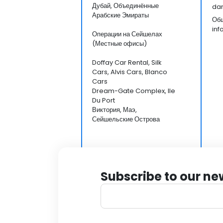
Дубай, Объединённые
da
Арабские Эмираты
Общ
in
Операции на Сейшелах
(Местные офисы)
Doffay Car Rental, Silk
Cars, Alvis Cars, Blanco
Cars
Dream-Gate Complex, Ile
Du Port
Виктория, Маэ,
Сейшельские Острова
Subscribe to our ne