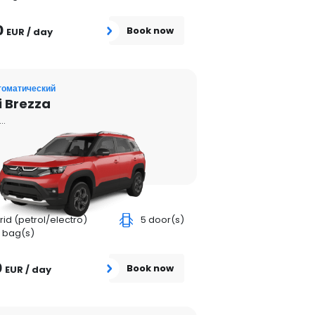
0
Book now
EUR / day
томатический
i Brezza
..
rid (petrol/electro)
5 door(s)
 bag(s)
0
Book now
EUR / day