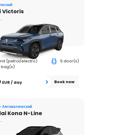
ческий
 Victoris
..
rid (petrol/electro)
5 door(s)
 bag(s)
0
Book now
EUR / day
- Автоматический
ai Kona N-Line
..