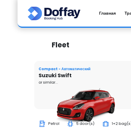
Главная
Тр
Fleet
Compact - Автоматический
Suzuki Swift
or similar...
Petrol
5 door(s)
1+2 bag(s