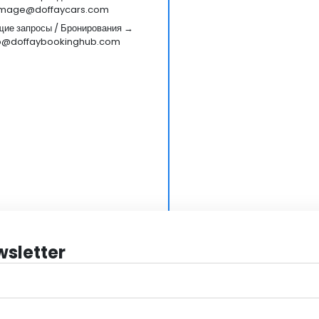
mage@doffaycars.com
ие запросы / Бронирования →
fo@doffaybookinghub.com
wsletter