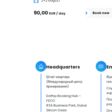
2+2 bag(s)
90,00
Book now
EUR / day
Headquarters
Em
Штаб-квартира
IБр
(Международный центр
res
бронирования)
Слу
su
Doffay Booking Hub –
Пл
FZCO
pa
IFZA Business Park, Dubai
Silicon Oasis
Отч