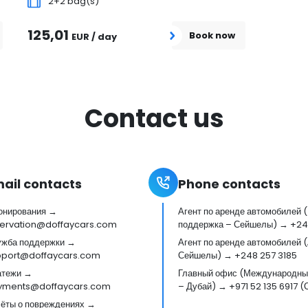
2+2 bag(s)
125,01
Book now
EUR / day
Contact us
ail contacts
Phone contacts
онирования →
Агент по аренде автомобилей 
ervation@doffaycars.com
поддержка – Сейшелы) → +24
жба поддержки →
Агент по аренде автомобилей 
pport@doffaycars.com
Сейшелы) → +248 257 3185
атежи →
Главный офис (Международный
yments@doffaycars.com
– Дубай) → +971 52 135 6917 
ёты о повреждениях →