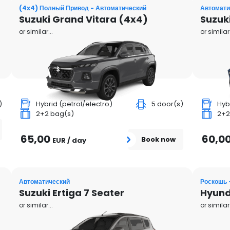
(4x4) Полный Привод - Автоматический
Автомати
Suzuki Grand Vitara (4x4)
Suzuki
or similar...
or similar.
)
Hybrid (petrol/electro)
5 door(s)
Hyb
2+2 bag(s)
2+2
65,00
60,0
Book now
EUR / day
Автоматический
Роскошь 
Suzuki Ertiga 7 Seater
Hyund
or similar...
or similar.