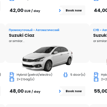
42,00
44,0
Book now
EUR / day
Промежуточный - Автоматический
СУВ - Ав
Suzuki Ciaz
Suzuk
or similar...
or similar.
)
Hybrid (petrol/electro)
5 door(s)
Hyb
2+2 bag(s)
2+2
48,00
55,0
Book now
EUR / day