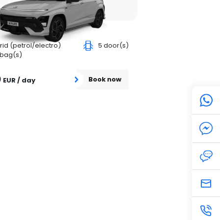
rid (petrol/electro)
5 door(s)
 bag(s)
0
Book now
EUR / day