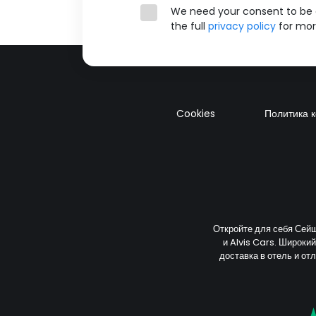
We need your consent to be a
the full
privacy policy
for mor
Cookies
Политика 
Откройте для себя Сейш
и Alvis Cars. Широки
доставка в отель и от