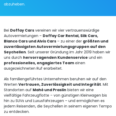
abzuheben.
Bei
Doffay Cars
vereinen wir vier vertrauenswürdige
Autovermietungen –
Doffay Car Rental, Silk Cars,
Blanco Cars und Alvis Cars
– zu einer der
größten und
zuverlässigsten Autovermietungsgruppen auf den
Seychellen
. Seit unserer Gründung im Jahr 2019 haben wir
uns durch
hervorragenden Kundenservice
und ein
professionelles, engagiertes Team
einen
ausgezeichneten Ruf erarbeitet.
Als familiengeführtes Unternehmen beruhen wir auf den
Werten
Vertrauen, Zuverlässigkeit und Integrität
. Mit
Standorten auf
Mahé und Praslin
bieten wir eine
vielfältige Fahrzeugflotte – von günstigen Kleinwagen bis
hin zu SUVs und Luxusfahrzeugen – und ermöglichen es
jedem Reisenden, die Seychellen in seinem eigenen Tempo
zu entdecken.